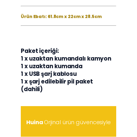
Ürün Ebatı: 61.8cm x 22cm x 28.5cm
Paket içeriği:
1 x uzaktan kumandalı kamyon
1 x uzaktan kumanda
1 x USB şarj kablosu
1 x şarj edilebilir pil paket
(dahili)
Huina
Orjinal ürün güvencesiyle