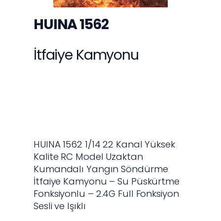
İletişim
S.S.S.
HUINA 1562
İtfaiye Kamyonu
www.huinarc.com.tr bir Oyuncakhobi
Teknolojik Ürünler Ticaret A.Ş. iştirakidir.
HUINA 1562 1/14 22 Kanal Yüksek
Kalite RC Model Uzaktan
Kumandalı Yangın Söndürme
İtfaiye Kamyonu – Su Püskürtme
Fonksiyonlu – 2.4G Full Fonksiyon
Sesli ve Işıklı