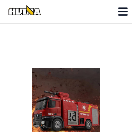
✓ Resmi Huina Distribütörü
✓ Orijinal Ürün Garantisi
✓ Oyuncakhobi iştiraki
✓ Teknik Servis Desteği
İçeriğe
geç
Ürünler
RC Model İş Makinaları
Kumanda | LED Işık | Batarya DAHİL!!
Diecast İş Makinaları
Detaylı | Metal | Koleksiyon için !!
Yedek Parça
Huina yedek parçalar
Online Mağaza