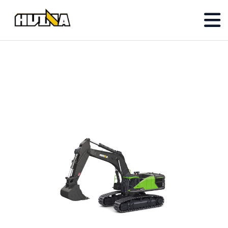
✓ Resmi Huina Distribütörü
✓ Orijinal Ürün Garantisi
✓ Oyuncakhobi iştiraki
✓ Teknik Servis Desteği
İçeriğe
geç
Ürünler
RC Model İş Makinaları
Kumanda | LED Işık | Batarya DAHİL!!
Diecast İş Makinaları
Detaylı | Metal | Koleksiyon için !!
Yedek Parça
Huina yedek parçalar
Online Mağaza