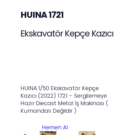
İletişim
S.S.S.
HUINA 1721
Ekskavatör Kepçe Kazıcı
www.huinarc.com.tr bir Oyuncakhobi
Teknolojik Ürünler Ticaret A.Ş. iştirakidir.
HUINA 1/50 Ekskavatör Kepçe
Kazıcı (2022) 1721 – Sergilemeye
Hazır Diecast Metal İş Makinası (
Kumandalı Değildir )
Hemen Al