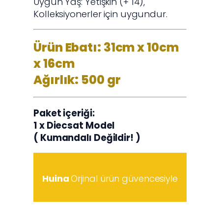
Uygun Yaş: Yetişkin (+ 14),
Kolleksiyonerler için uygundur.
Ürün Ebatı: 31cm x 10cm
x 16cm
Ağırlık: 500 gr
Paket içeriği:
1 x Diecsat Model
( Kumandalı Değildir! )
Huina
Orjinal ürün güvencesiyle