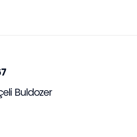
Servis Desteği
67
eli Buldozer
Online Mağaza
İletişim
S.S.S.