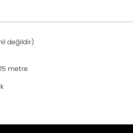
hil değildir)
 25 metre
M
ik