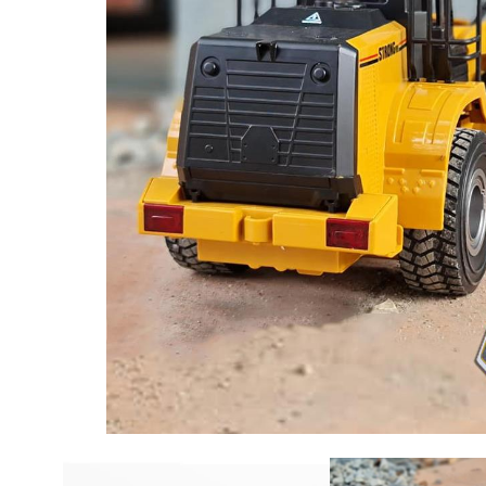
www.huinarc.com.tr bir Oyuncakhobi Teknolojik Ü