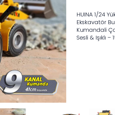
HUINA 1/24 Yü
rünler Ticaret A.Ş. iştirakidir.
Ekskavatör Bu
Kumandali Çok
Sesli & Işıklı –